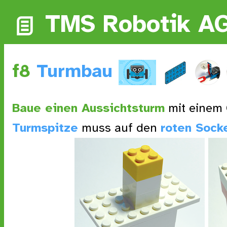
TMS Robotik A
f8
Turmbau
Baue einen Aussichtsturm
mit einem 
Turmspitze
muss auf den
roten Sock